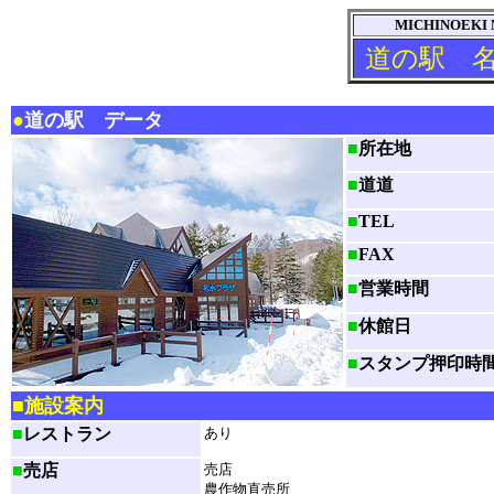
MICHINOEKI 
道の駅 
●
道の駅 データ
■
所在地
■
道道
■
TEL
■
FAX
■
営業時間
■
休館日
■
スタンプ押印時
■施設案内
■
レストラン
あり
■
売店
売店
農作物直売所