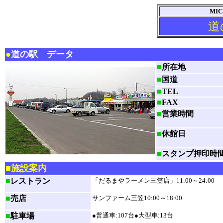
MIC
道
●
道の駅 データ
■
所在地
■
国道
■
TEL
■
FAX
■
営業時間
■
休館日
■
スタンプ押印時
■施設案内
■
レストラン
「だるまやラーメン三笠店」11:00～24:00
■
売店
サンファーム三笠10:00～18:00
■
駐車場
●普通車:107台●大型車:13台