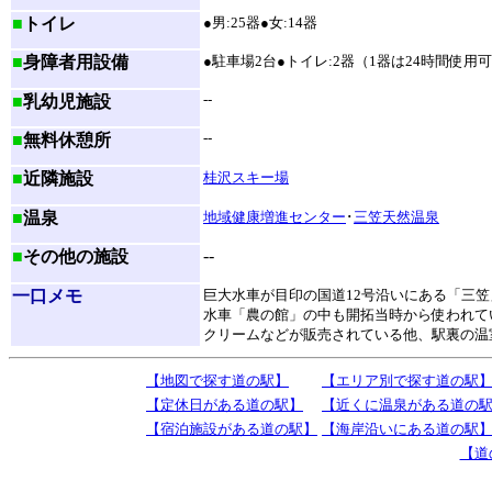
■
トイレ
●男:25器●女:14器
■
身障者用設備
●駐車場2台●トイレ:2器（1器は24時間使用
--
■
乳幼児施設
--
■
無料休憩所
■
近隣施設
桂沢スキー場
■
温泉
地域健康増進センター
･
三笠天然温泉
--
■
その他の施設
一口メモ
巨大水車が目印の国道12号沿いにある「三
水車「農の館」の中も開拓当時から使われて
クリームなどが販売されている他、駅裏の温
【地図で探す道の駅】
【エリア別で探す道の駅
【定休日がある道の駅】
【近くに温泉がある道の
【宿泊施設がある道の駅】
【海岸沿いにある道の駅
【道