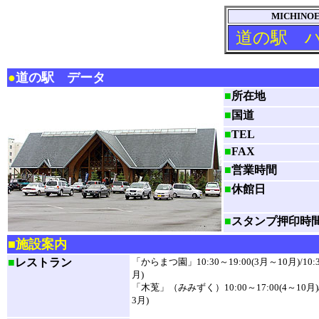
MICHINOE
道の駅 
●
道の駅 データ
■
所在地
■
国道
■
TEL
■
FAX
■
営業時間
■
休館日
■
スタンプ押印時
■施設案内
■
レストラン
「からまつ園」10:30～19:00(3月～10月)/10:3
月)
「木莵」（みみずく）10:00～17:00(4～10月)/1
3月)