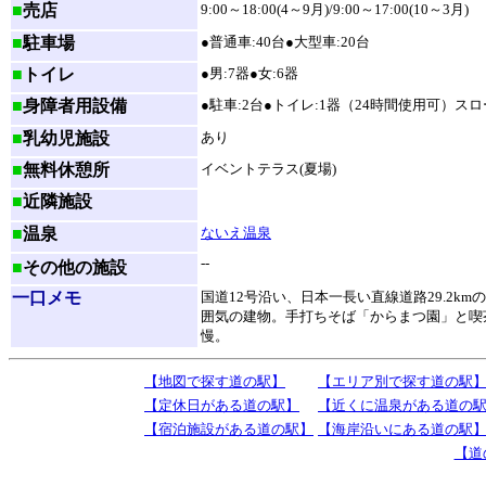
■
売店
9:00～18:00(4～9月)/9:00～17:00(10～3月)
■
駐車場
●普通車:40台●大型車:20台
■
トイレ
●男:7器●女:6器
■
身障者用設備
●駐車:2台●トイレ:1器（24時間使用可）ス
■
乳幼児施設
あり
■
無料休憩所
イベントテラス(夏場)
■
近隣施設
■
温泉
ないえ温泉
--
■
その他の施設
一口メモ
国道12号沿い、日本一長い直線道路29.2
囲気の建物。手打ちそば「からまつ園」と喫
慢。
【地図で探す道の駅】
【エリア別で探す道の駅
【定休日がある道の駅】
【近くに温泉がある道の
【宿泊施設がある道の駅】
【海岸沿いにある道の駅
【道