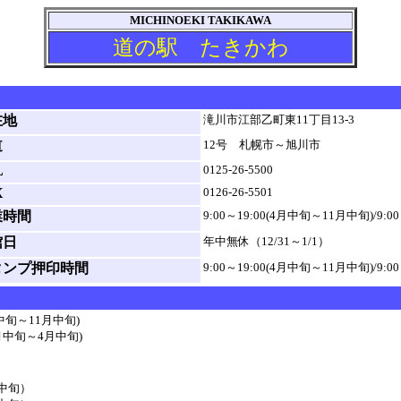
MICHINOEKI TAKIKAWA
道の駅 たきかわ
在地
滝川市江部乙町東11丁目13-3
道
12号 札幌市～旭川市
L
0125-26-5500
X
0126-26-5501
業時間
9:00～19:00(4月中旬～11月中旬)/9:
館日
年中無休（12/31～1/1）
タンプ押印時間
9:00～19:00(4月中旬～11月中旬)/9:
月中旬～11月中旬)
中旬～4月中旬)
月中旬）