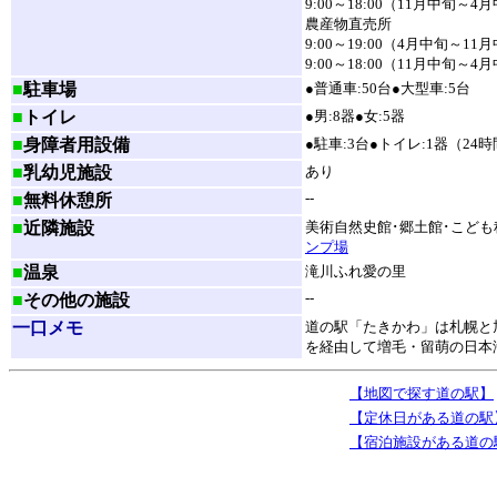
9:00～18:00（11月中旬～4
農産物直売所
9:00～19:00（4月中旬～11
9:00～18:00（11月中旬～4
■
駐車場
●普通車:50台●大型車:5台
■
トイレ
●男:8器●女:5器
■
身障者用設備
●駐車:3台●トイレ:1器（24
■
乳幼児施設
あり
--
■
無料休憩所
■
近隣施設
美術自然史館･郷土館･こども
ンプ場
■
温泉
滝川ふれ愛の里
--
■
その他の施設
一口メモ
道の駅「たきかわ」は札幌と
を経由して増毛・留萌の日本
【地図で探す道の駅】
【定休日がある道の駅
【宿泊施設がある道の