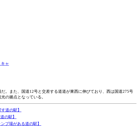
トキャ
だ。また、国道12号と交差する道道が東西に伸びており、西は国道275号
観光の拠点となっている。
探す道の駅】
る道の駅】
ャンプ場がある道の駅】