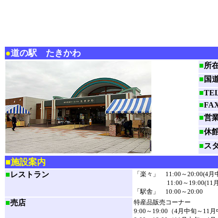
●
道の駅 たきかわ
■
所
■
国
■
TE
■
FA
■
営
■
休
■
ス
■施設案内
■
レストラン
「楽々」 11:00～20:00(4
11:00～19:00(11月
「駅舎」 10:00～20:00
■
売店
特産品販売コーナー
9:00～19:00（4月中旬～11