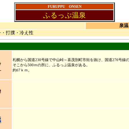
FURUPPU ONSEN
ふるっぷ温泉
泉温
チ・打撲・冷え性
札幌から国道230号線で中山峠～喜茂別町市街を抜け、国道276号
そこから500ｍの所に、ふるっぷ温泉がある。
約67ｋｍ。
ー