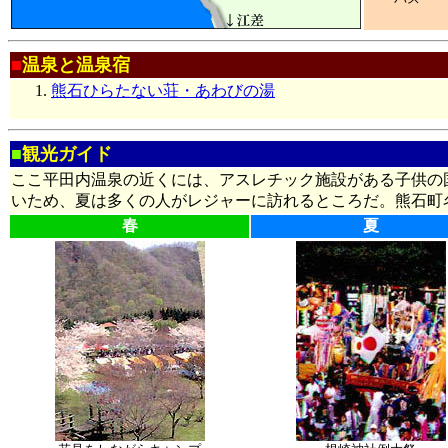
■
温泉と温泉宿
熊石ひらたない荘・あわびの湯
■
観光ガイド
ここ平田内温泉の近くには、アスレチック施設がある子供の
いため、夏は多くの人がレジャーに訪れるところだ。熊石町
春
夏