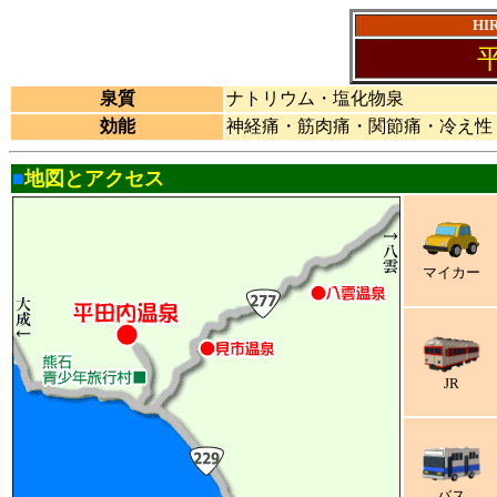
HI
泉質
ナトリウム・塩化物泉
効能
神経痛・筋肉痛・関節痛・冷え性
■
地図とアクセス
マイカー
JR
バス