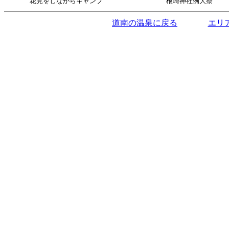
花見をしながらキャンプ
根崎神社例大祭
道南の温泉に戻る
エリ