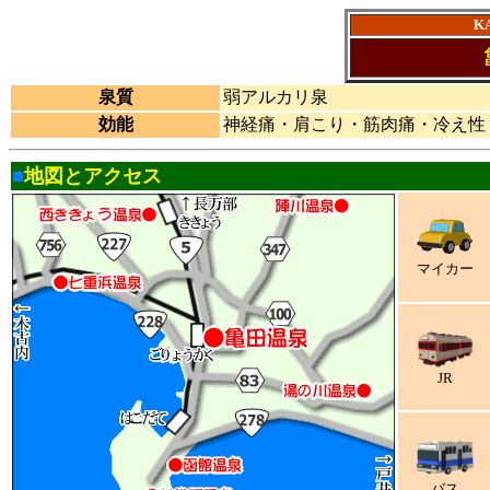
K
泉質
弱アルカリ泉
効能
神経痛・肩こり・筋肉痛・冷え性
■
地図とアクセス
マイカー
JR
バス