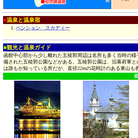
■
温泉と温泉宿
ペンション スカディー
■
観光と温泉ガイド
函館中心部から少し離れた五稜郭周辺は名所も多く当時の様
備された五稜郭公園などがある。五稜郭公園は、旧幕府軍と
は誰もが知っている所だが、直径22mの花時計のある東山も