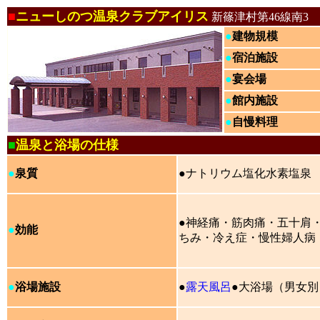
■
ニューしのつ温泉クラブアイリス
新篠津村第46線南3
●
建物規模
●
宿泊施設
●
宴会場
●
館内施設
●
自慢料理
■
温泉と浴場の仕様
●
泉質
●ナトリウム塩化水素塩泉
●神経痛・筋肉痛・五十肩
●
効能
ちみ・冷え症・慢性婦人病
●
浴場施設
●
露天風呂
●大浴場（男女別