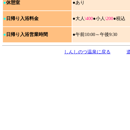
●
休憩室
●あり
●
日帰り入浴料金
●大人
\400
●小人
\200
●税込
●
日帰り入浴営業時間
●午前10:00～午後9:30
しんしのつ温泉に戻る