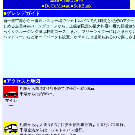
●DoCoMo●au●SoftBank
■
ゲレンデガイド
新千歳空港から一番近いスキー場でシャトルバスで約1時間と絶好のアク
しめる全長4kmのロングコースから、上級者限定の最大斜度43度の超過激
っくりクルージング派は林間コース！また、フリーライダーにはたまらな
ハンドレールなどボードパークも設置。ホテルには温泉もあるので楽しさ
■
アクセスと地図
札幌から国道274号を経て夕張市へ約50km。
千歳からは約56km。
マイカ
ー
札幌からは大通り西3丁目安田信託銀行前より直行バス運行。
千歳空港からは、シャトルバス運行。