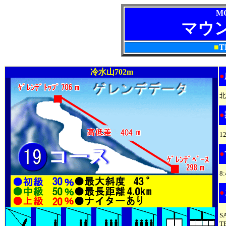
M
マウ
■
T
冷水山702m
●
北
●
1
●
8
●
S
T