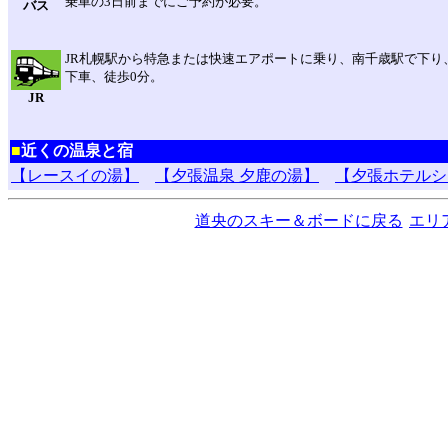
乗車の3日前までにご予約が必要。
バス
JR札幌駅から特急または快速エアポートに乗り、南千歳駅で下り
下車、徒歩0分。
JR
■
近くの温泉と宿
【レースイの湯】
【夕張温泉 夕鹿の湯】
【夕張ホテルシ
道央のスキー＆ボードに戻る
エリ