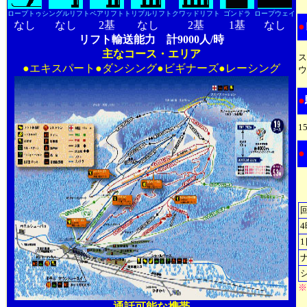
ロープトゥ
シングルリフト
ペアリフト
トリプルリフト
クワッドリフト
ゴンドラ
ロープウェイ
なし
なし
2基
なし
2基
1基
なし
●
リフト輸送能力 計9000人/時
主なコース・エリア
ス
●エキスパート
●
ダンシング●ビギナーズ●レーシング
ウ
●
1
●
※
通話可能な携帯