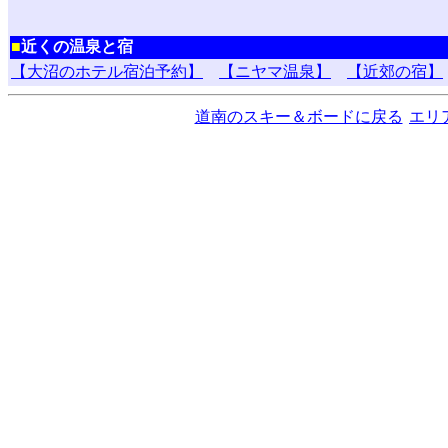
■
近くの温泉と宿
【大沼のホテル宿泊予約】
【ニヤマ温泉】
【近郊の宿】
道南のスキー＆ボードに戻る
エリ