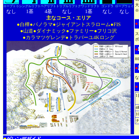
大
ロープトゥ
シングルリフト
ペアリフト
トリプルリフト
クワッドリフト
ゴンドラ
ロープウェイ
※
なし
1基
4基
なし
1基
なし
なし
主なコース・エリア
●
●白樺●パノラマ●ジャイアントスラローム●FIS
●山道●ダイナミック
●ファミリー
●フリコ沢
ス
●カラマツゲレンデ
●トラバーユ4Kロング
●
8
●
な
●
1
1
■
ゲレンデガイド