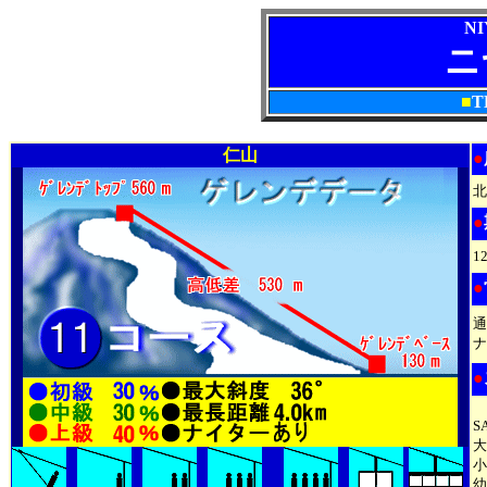
N
ニ
■
T
仁山
●
北
●
1
●
通
ナ
●
S
大
小
幼