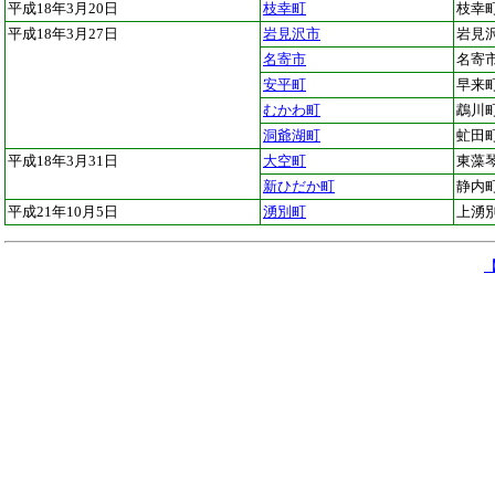
平成18年3月20日
枝幸町
枝幸
平成18年3月27日
岩見沢市
岩見
名寄市
名寄
安平町
早来
むかわ町
鵡川
洞爺湖町
虻田
平成18年3月31日
大空町
東藻
新ひだか町
静内
平成21年10月5日
湧別町
上湧