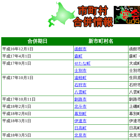
合併期日
新市町村名
平成16年12月1日
函館市
函館
平成17年4月1日
森町
森町
平成17年9月1日
せたな町
大成
士別市
士別
平成17年10月1日
遠軽町
生田
石狩市
石狩
八雲町
八雲
平成17年10月11日
釧路市
釧路
平成18年2月1日
北斗市
上磯
平成18年2月6日
幕別町
幕別
平成18年3月1日
伊達市
伊達
日高町
日高
平成18年3月5日
北見市
北見