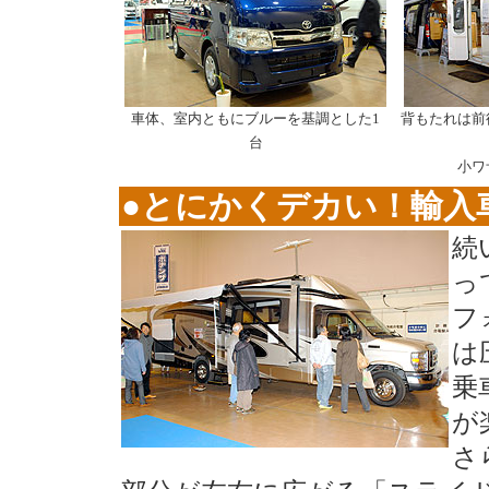
車体、室内ともにブルーを基調とした1
背もたれは前
台
小ワ
●とにかくデカい！輸入
続
っ
フ
は
乗
が
さ