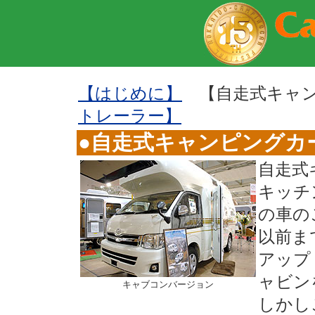
【はじめに】
【自走式キャ
トレーラー】
●
自走式キャンピングカ
自走式
キッチ
の車の
以前ま
アップ
ャビン
キャブコンバージョン
しかし